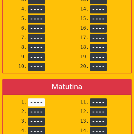
4.
----
14.
----
5.
----
15.
----
6.
----
16.
----
7.
----
17.
----
8.
----
18.
----
9.
----
19.
----
10.
----
20.
----
Matutina
1.
----
11.
----
2.
----
12.
----
3.
----
13.
----
4.
----
14.
----