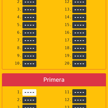
2.
----
12.
----
3.
----
13.
----
4.
----
14.
----
5.
----
15.
----
6.
----
16.
----
7.
----
17.
----
8.
----
18.
----
9.
----
19.
----
10.
----
20.
----
Primera
1.
----
11.
----
2.
----
12.
----
3.
----
13.
----