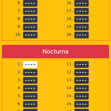
6.
----
16.
----
7.
----
17.
----
8.
----
18.
----
9.
----
19.
----
10.
----
20.
----
Nocturna
1.
----
11.
----
2.
----
12.
----
3.
----
13.
----
4.
----
14.
----
5.
----
15.
----
6.
----
16.
----