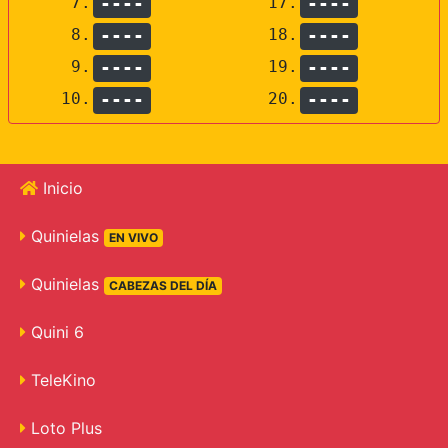
7.
----
17.
----
8.
----
18.
----
9.
----
19.
----
10.
----
20.
----
Inicio
Quinielas
EN VIVO
Quinielas
CABEZAS DEL DÍA
Quini 6
TeleKino
Loto Plus