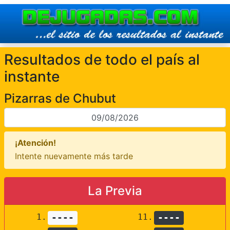
Resultados de todo el país al
instante
Pizarras de Chubut
¡Atención!
Intente nuevamente más tarde
La Previa
1.
----
11.
----