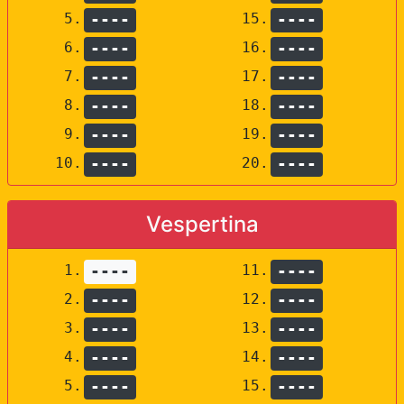
5.
----
15.
----
6.
----
16.
----
7.
----
17.
----
8.
----
18.
----
9.
----
19.
----
10.
----
20.
----
Vespertina
1.
----
11.
----
2.
----
12.
----
3.
----
13.
----
4.
----
14.
----
5.
----
15.
----