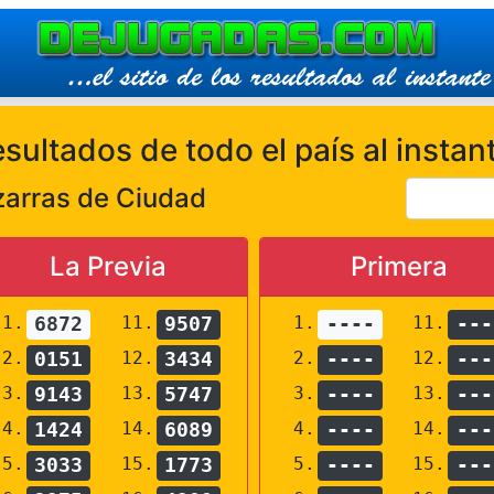
sultados de todo el país al instan
zarras de Ciudad
La Previa
Primera
1.
6872
11.
9507
1.
----
11.
---
2.
0151
12.
3434
2.
----
12.
---
3.
9143
13.
5747
3.
----
13.
---
4.
1424
14.
6089
4.
----
14.
---
5.
3033
15.
1773
5.
----
15.
---