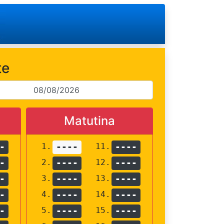
te
Matutina
-
1.
----
11.
----
-
2.
----
12.
----
-
3.
----
13.
----
-
4.
----
14.
----
-
5.
----
15.
----