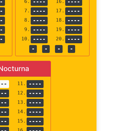
-
6.
----
16.
----
-
7.
----
17.
----
-
8.
----
18.
----
-
9.
----
19.
----
-
10.
----
20.
----
-
-
-
-
Nocturna
---
11.
----
---
12.
----
---
13.
----
---
14.
----
---
15.
----
---
16.
----