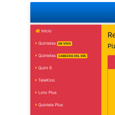
Inicio
Re
Quinielas
EN VIVO
Pi
Quinielas
CABEZAS DEL DÍA
Quini 6
TeleKino
Loto Plus
Quiniela Plus