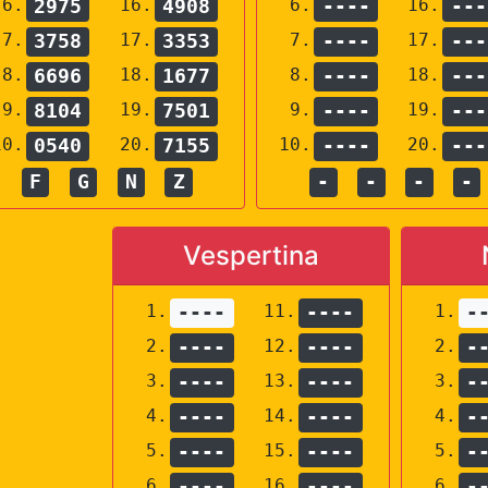
6.
2975
16.
4908
6.
----
16.
---
7.
3758
17.
3353
7.
----
17.
---
8.
6696
18.
1677
8.
----
18.
---
9.
8104
19.
7501
9.
----
19.
---
10.
0540
20.
7155
10.
----
20.
---
F
G
N
Z
-
-
-
-
Vespertina
1.
----
11.
----
1.
-
2.
----
12.
----
2.
-
3.
----
13.
----
3.
-
4.
----
14.
----
4.
-
5.
----
15.
----
5.
-
6.
----
16.
----
6.
-